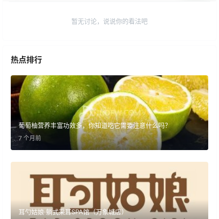
暂无讨论，说说你的看法吧
热点排行
葡萄柚营养丰富功效多，你知道吃它需要注意什么吗？
7 个月前
耳勺姑娘·躺式采耳SPA馆（万象城店）