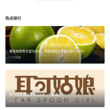
热点排行
葡萄柚营养丰富功效多，你知道吃它需要注意什么吗？
7 个月前
耳勺姑娘·躺式采耳SPA馆（万象城店）
6 个月前