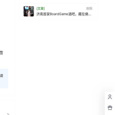
[文章]
刚刚
济南首家BoardGame酒吧，藏在佛山
街的宝藏据点
首
请