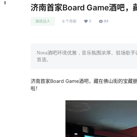
0
济南首家Board Game酒
0
84
探店达人
6 个月前
Nova酒吧环境优雅，音乐氛围浓厚。驻场歌
首选。
济南首家Board Game酒吧，藏在佛山街的
啦！