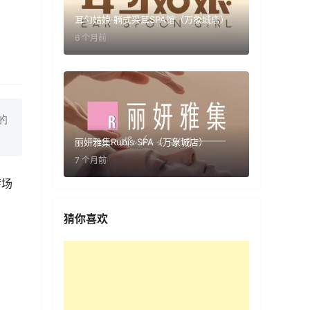
耳勺姑娘·躺式采耳SPA馆（万象城店）
6 个月前
的
丽妍雅集Rubis SPA（万象城店）
7 个月前
转场
猜你喜欢