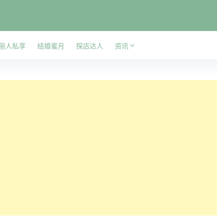
丽人私享
结婚蜜月
探店达人
资讯