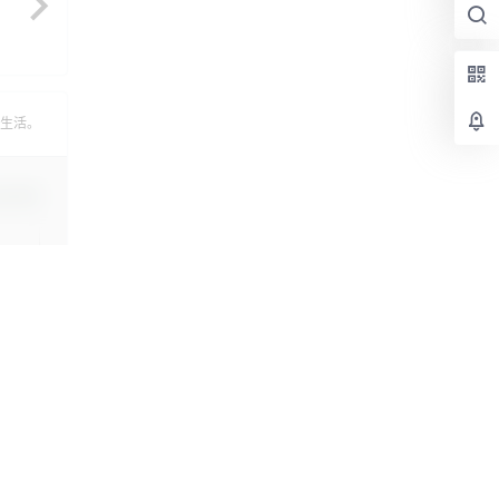
生活。
认修改
提交