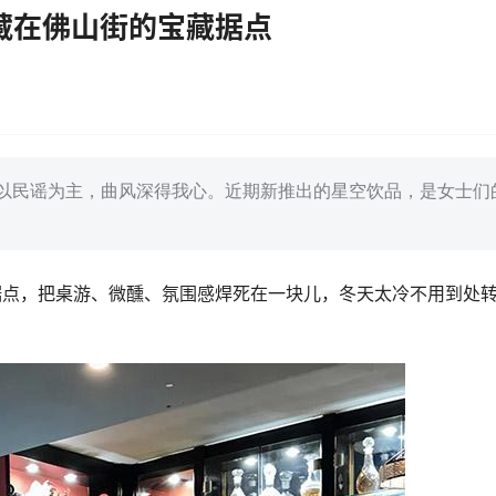
吧，藏在佛山街的宝藏据点
手以民谣为主，曲风深得我心。近期新推出的星空饮品，是女士们
宝藏据点，把桌游、微醺、氛围感焊死在一块儿，冬天太冷不用到处