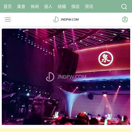
首页
美食
休闲
丽人
结婚
探店
资讯