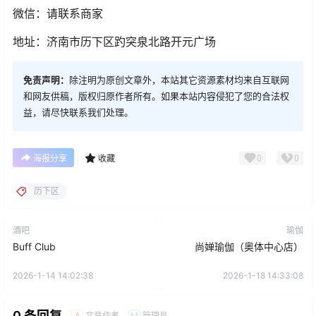
微信：请联系商家
地址：济南市历下区趵突泉北路开元广场
免责声明：
除注明为原创文章外，本站其它资源素材均来自互联网
和网友供稿，版权归原作者所有。如果本站内容侵犯了您的合法权
益，请尽快联系我们处理。
0
0
海报分享
收藏
历下区
酒吧
瑜伽
Buff Club
尚婵瑜伽（奥体中心店）
2026-1-14 14:02:38
2026-1-18 14:33:08
0 条回复
文章作者
管理员
A
M