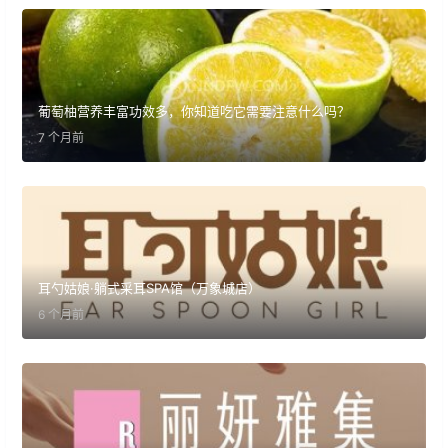
葡萄柚营养丰富功效多，你知道吃它需要注意什么吗？
7 个月前
耳勺姑娘·躺式采耳SPA馆（万象城店）
6 个月前