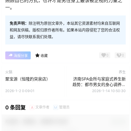
照顾自己的方式，也许才是男性身上最该被正视的力量之
一。
免责声明：
除注明为原创文章外，本站其它资源素材均来自互联网
和网友供稿，版权归原作者所有。如果本站内容侵犯了您的合法权
益，请尽快联系我们处理。
0
0
海报分享
收藏
火锅
养生
聚宝源（恒隆趵突泉店）
济南SPA会所与家庭式养生新
趋势：都市男女的身心调养选
择指南
2026-1-2 0:09:01
2026-1-14 10:50:30
0 条回复
文章作者
管理员
A
M
欢迎您，新朋友，感谢参与互动！
确认修改