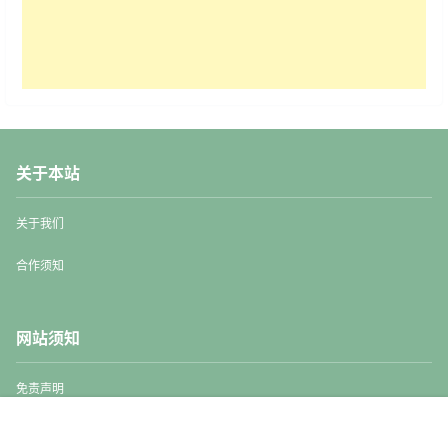
关于本站
关于我们
合作须知
网站须知
免责声明
用户协议
首页
顶部
探店
搜索
菜单
我的