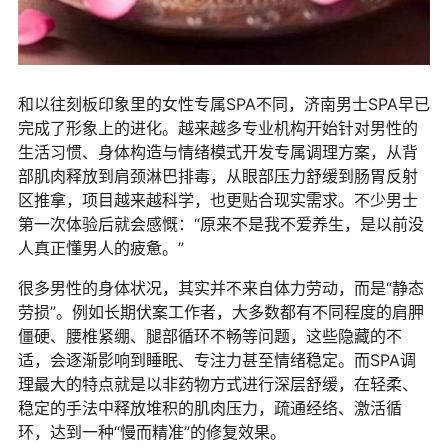
和以往刻板印象里的女性专属SPA不同，济南男士SPA早已
完成了形象上的进化。越来越多专业机构开始针对男性的
生活习惯、身体构造与情绪模式开发专属调理方案，从背
部肌肉释放到肩颈淋巴排毒，从眼部压力舒缓到肠胃反射
区推拿，项目越来越科学，也更贴合现实需求。不少男士
第一次体验后就会感慨：“原来不是我不爱养生，是以前没
人真正懂男人的疲惫。”
很多男性的身体状况，其实并不来自体力劳动，而是“静态
劳损”。例如长期伏案工作者，大多数都有不同程度的肩胛
僵硬、腰椎紧绷、腿部循环不畅等问题，这些隐藏的不
适，会逐渐影响到睡眠、专注力甚至情绪稳定。而SPA调
理最大的特点就是以非药物方式进行深层舒缓，在轻柔、
稳定的手法中释放堆积的肌肉压力，疏通经络、激活循
环，达到一种“慢而精准”的修复效果。