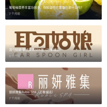
葡萄柚营养丰富功效多，你知道吃它需要注意什么吗？
7 个月前
耳勺姑娘·躺式采耳SPA馆（万象城店）
6 个月前
丽妍雅集Rubis SPA（万象城店）
7 个月前