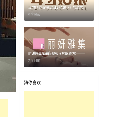
耳勺姑娘·躺式采耳SPA馆（万象城店）
6 个月前
丽妍雅集Rubis SPA（万象城店）
7 个月前
猜你喜欢