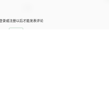
登录或注册以后才能发表评论
登录
暂无讨论，说说你的看法吧
网站事务