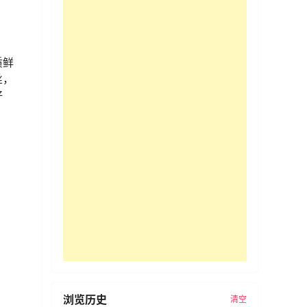
质鲜
丝，
好
浏览历史
清空