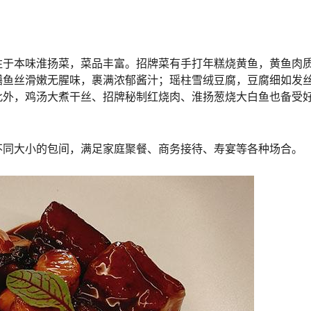
注于本味淮扬菜，菜品丰富。招牌菜有手打年糕烧黄鱼，黄鱼肉
鳝鱼丝滑嫩无腥味，裹满浓郁酱汁；瑶柱雪绒豆腐，豆腐细如发
此外，鸡汤大煮干丝、招牌秘制红烧肉、淮扬葱烧大白鱼也备受
不同大小的包间，满足家庭聚餐、商务接待、寿宴等各种场合。