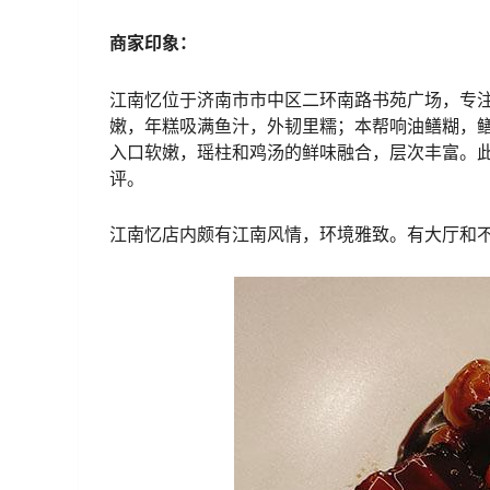
商家印象：
江南忆位于济南市市中区二环南路书苑广场，专
嫩，年糕吸满鱼汁，外韧里糯；本帮响油鳝糊，
入口软嫩，瑶柱和鸡汤的鲜味融合，层次丰富。
评。
江南忆店内颇有江南风情，环境雅致。有大厅和