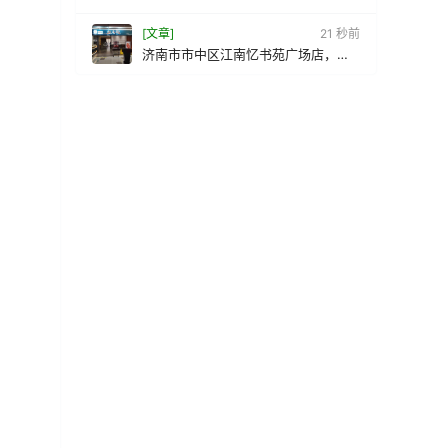
[文章]
22 秒前
济南市市中区江南忆书苑广场店，品
尝本味淮扬菜，感受江南风情