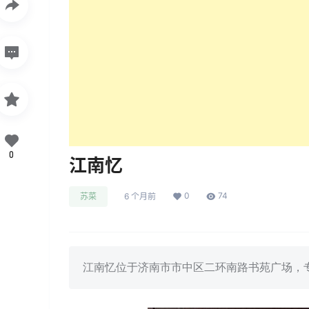
0
江南忆
0
74
苏菜
6 个月前
江南忆位于济南市市中区二环南路书苑广场，