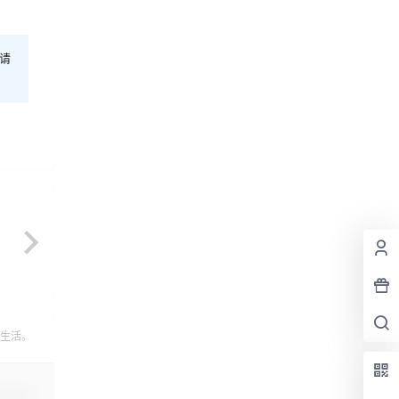
请
生活。
认修改