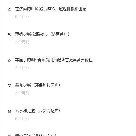
4
在济南的💆‍♀️沉浸式SPA，邂逅慵懒松弛感
6 个月前
5
萍姐火锅·公路夜市（济南首店）
7 个月前
6
车厘子的5种新颖食用搭配让它更具营养价值
7 个月前
7
鑫龙火锅（环保科技园店）
7 个月前
8
云水和足道（高新万达店）
6 个月前