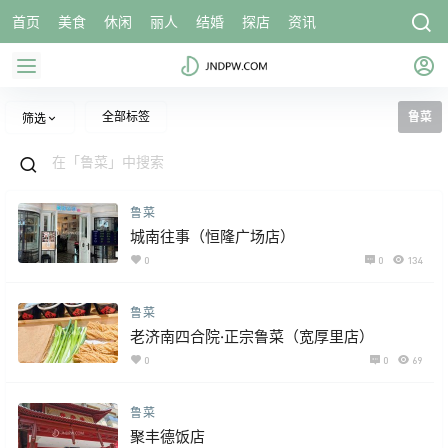
首页
美食
休闲
丽人
结婚
探店
资讯
全部标签
鲁菜
筛选
鲁菜
城南往事（恒隆广场店）
0
0
134
鲁菜
老济南四合院·正宗鲁菜（宽厚里店）
0
0
69
鲁菜
聚丰德饭店