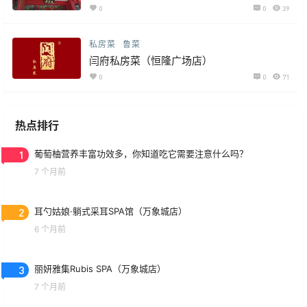
0
0
39
私房菜
鲁菜
闫府私房菜（恒隆广场店）
0
0
71
热点排行
1
葡萄柚营养丰富功效多，你知道吃它需要注意什么吗？
7 个月前
2
耳勺姑娘·躺式采耳SPA馆（万象城店）
6 个月前
3
丽妍雅集Rubis SPA（万象城店）
7 个月前