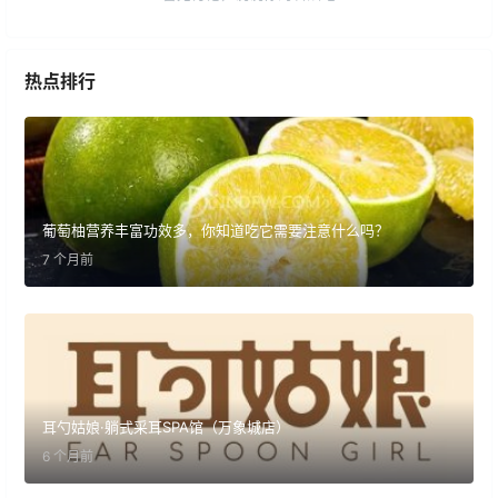
热点排行
葡萄柚营养丰富功效多，你知道吃它需要注意什么吗？
7 个月前
耳勺姑娘·躺式采耳SPA馆（万象城店）
6 个月前