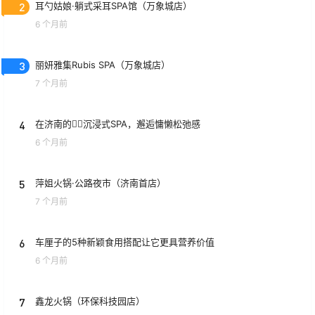
2
耳勺姑娘·躺式采耳SPA馆（万象城店）
6 个月前
3
丽妍雅集Rubis SPA（万象城店）
7 个月前
4
在济南的💆‍♀️沉浸式SPA，邂逅慵懒松弛感
6 个月前
5
萍姐火锅·公路夜市（济南首店）
7 个月前
6
车厘子的5种新颖食用搭配让它更具营养价值
6 个月前
7
鑫龙火锅（环保科技园店）