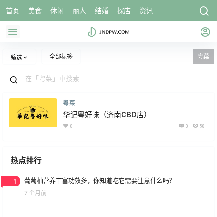
首页
美食
休闲
丽人
结婚
探店
资讯
全部标签
粤菜
筛选
粤菜
华记粤好味（济南CBD店）
0
0
58
热点排行
1
葡萄柚营养丰富功效多，你知道吃它需要注意什么吗？
7 个月前