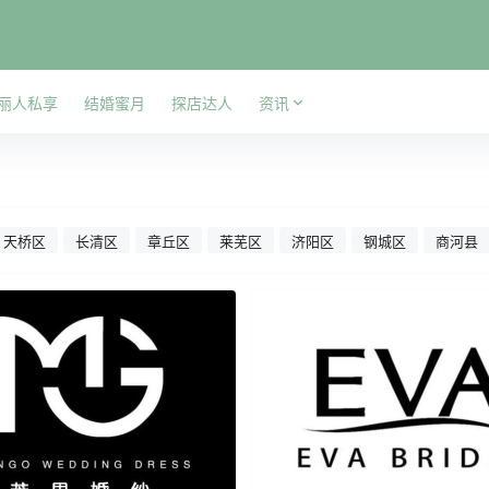
丽人私享
结婚蜜月
探店达人
资讯
天桥区
长清区
章丘区
莱芜区
济阳区
钢城区
商河县