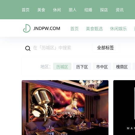
首页
美食
休闲
丽人
结婚
探店
资讯
首页
美食甄选
休闲娱乐
全部标签
地区：
历城区
历下区
市中区
槐荫区