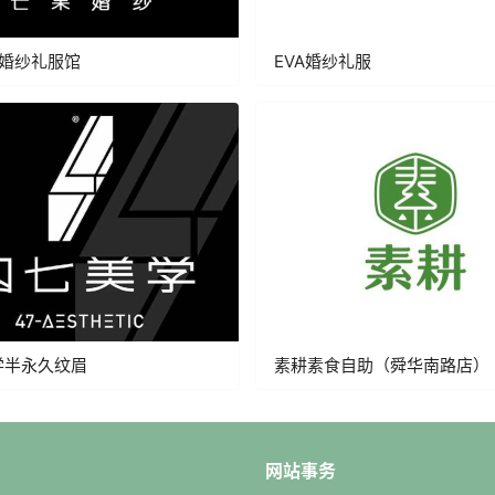
果婚纱礼服馆
EVA婚纱礼服
学半永久纹眉
素耕素食自助（舜华南路店）
网站事务