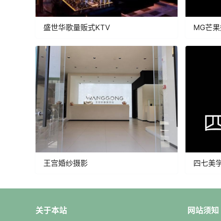
盛世华歌量贩式KTV
MG芒
王宫婚纱摄影
四七美
关于本站
网站须知