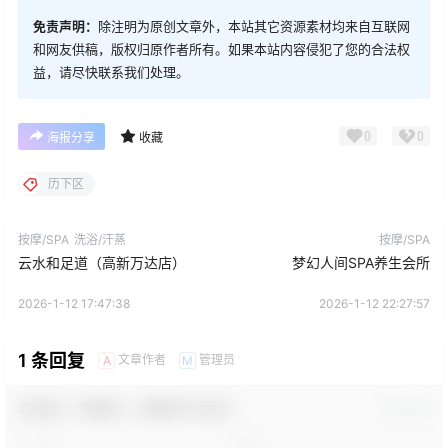
免责声明：
除注明为原创文章外，本站其它资源素材均来自互联网
和网友供稿，版权归原作者所有。如果本站内容侵犯了您的合法权
益，请尽快联系我们处理。
0
0
海报分享
收藏
历下区
按摩/SPA
洗浴/汗蒸
按摩/SPA
云水和足道（高新万达店）
梦幻人间SPA养生会所
2026-1-12 17:47:38
2026-1-12 22:27:57
1 条回复
文章作者
管理员
A
M
欢迎您，新朋友，感谢参与互动！
确认修改