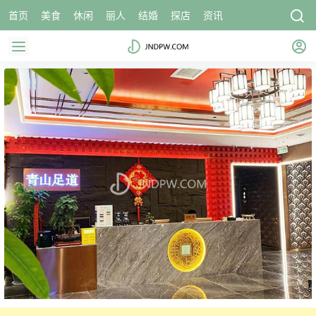
首页
美食
休闲
丽人
结婚
探店
资讯