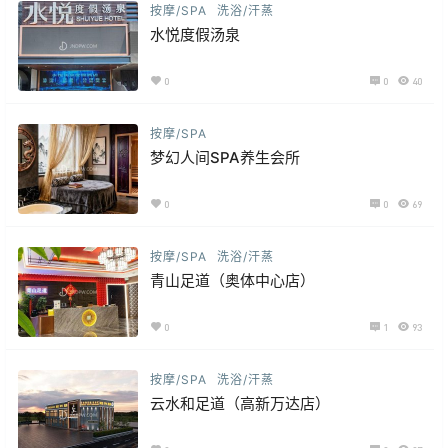
按摩/SPA
洗浴/汗蒸
水悦度假汤泉
0
0
40
按摩/SPA
梦幻人间SPA养生会所
0
0
69
按摩/SPA
洗浴/汗蒸
青山足道（奥体中心店）
0
1
93
按摩/SPA
洗浴/汗蒸
云水和足道（高新万达店）