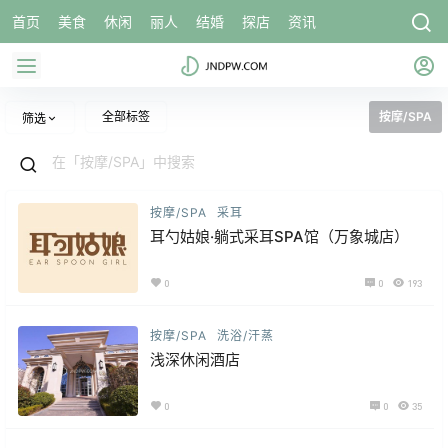
首页
美食
休闲
丽人
结婚
探店
资讯
全部标签
按摩/SPA
筛选
按摩/SPA
采耳
耳勺姑娘·躺式采耳SPA馆（万象城店）
0
0
193
按摩/SPA
洗浴/汗蒸
浅深休闲酒店
0
0
35