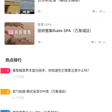
0
0
66
按摩/SPA
丽妍雅集Rubis SPA（万象城店）
0
0
150
热点排行
1
葡萄柚营养丰富功效多，你知道吃它需要注意什么吗？
7 个月前
2
耳勺姑娘·躺式采耳SPA馆（万象城店）
6 个月前