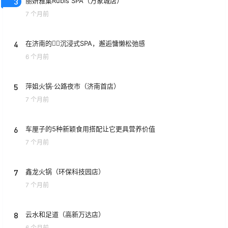
3
丽妍雅集Rubis SPA（万象城店）
7 个月前
4
在济南的💆‍♀️沉浸式SPA，邂逅慵懒松弛感
6 个月前
5
萍姐火锅·公路夜市（济南首店）
7 个月前
6
车厘子的5种新颖食用搭配让它更具营养价值
7 个月前
7
鑫龙火锅（环保科技园店）
7 个月前
8
云水和足道（高新万达店）
6 个月前