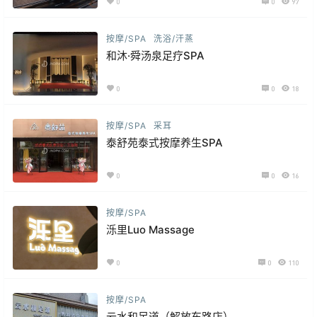
0
0
97
按摩/SPA
洗浴/汗蒸
和沐·舜汤泉足疗SPA
0
0
18
按摩/SPA
采耳
泰舒苑泰式按摩养生SPA
0
0
16
按摩/SPA
泺里Luo Massage
0
0
110
按摩/SPA
云水和足道（解放东路店）