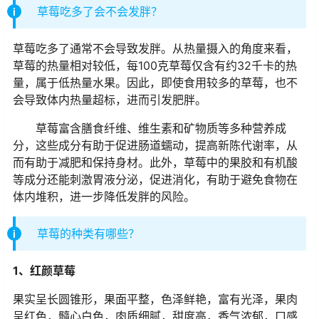
草莓吃多了会不会发胖？
草莓吃多了通常不会导致发胖。从热量摄入的角度来看，
草莓的热量相对较低，每100克草莓仅含有约32千卡的热
量，属于低热量水果。因此，即使食用较多的草莓，也不
会导致体内热量超标，进而引发肥胖。
草莓富含膳食纤维、维生素和矿物质等多种营养成
分，这些成分有助于促进肠道蠕动，提高新陈代谢率，从
而有助于减肥和保持身材。此外，草莓中的果胶和有机酸
等成分还能刺激胃液分泌，促进消化，有助于避免食物在
体内堆积，进一步降低发胖的风险。
草莓的种类有哪些？
1、红颜草莓
果实呈长圆锥形，果面平整，色泽鲜艳，富有光泽，果肉
呈红色，髓心白色，肉质细腻，甜度高，香气浓郁，口感