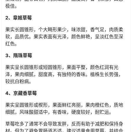
极佳。
2、章姬草莓
果实长圆锥形，个大畸形果少，味浓甜，香气足，肉质柔
软，品质优。果实表面有光泽，颜色鲜艳，呈淡红色至深
红色。
3、隋珠草莓
果实呈长圆锥形或短圆锥形，果面平整，颜色红润有光
泽，果肉细腻，甜度高，有独特的香味。植株生长势强，
较抗白粉病。
4、京藏香草莓
果实呈圆锥形或楔形，果面鲜红亮丽，果肉橙红色，质地
细腻，风味酸甜适中，有香味，硬度较好，耐贮运。
草莓吃多了通常不会导致发胖，反而有助于减肥和保持身
材。但为了避免胃肠道不适，建议适量食用草莓，并结合