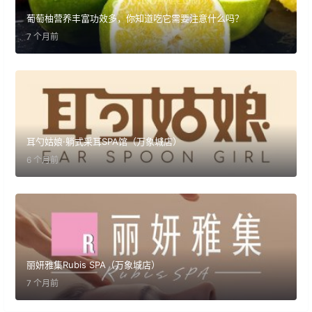
葡萄柚营养丰富功效多，你知道吃它需要注意什么吗？
7 个月前
耳勺姑娘·躺式采耳SPA馆（万象城店）
6 个月前
丽妍雅集Rubis SPA（万象城店）
7 个月前