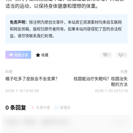
适当的运动，以保持身体健康和理想的体重。
免责声明：
除注明为原创文章外，本站其它资源素材均来自互联网
和网友供稿，版权归原作者所有。如果本站内容侵犯了您的合法权
益，请尽快联系我们处理。
0
0
海报分享
收藏
科普
科普
橘子吃多了皮肤会不会变黄？
桂圆能治疗失眠吗？桂圆治失
眠的方法
2026-1-16 13:50:30
2026-1-25 22:13:19
0 条回复
文章作者
管理员
A
M
欢迎您，新朋友，感谢参与互动！
确认修改