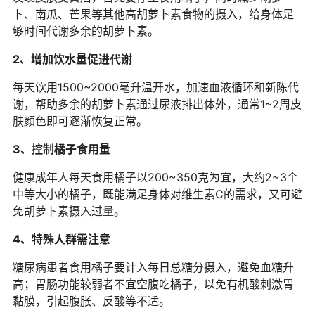
卜、南瓜、芒果等其他高胡萝卜素食物的摄入，给身体足
够时间代谢多余的胡萝卜素。
2、增加饮水量促进代谢
每天饮用1500~2000毫升温开水，加速血液循环和新陈代
谢，帮助多余的胡萝卜素通过尿液排出体外，通常1~2周皮
肤颜色即可逐渐恢复正常。
3、控制橘子食用量
健康成年人每天食用橘子以200~350克为宜，大约2~3个
中等大小的橘子，既能满足身体对维生素C的需求，又可避
免胡萝卜素摄入过量。
4、特殊人群需注意
糖尿病患者食用橘子要计入每日总糖分摄入，避免血糖升
高；胃肠功能较弱者不宜空腹吃橘子，以免有机酸刺激胃
黏膜，引起腹胀、反酸等不适。