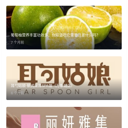
葡萄柚营养丰富功效多，你知道吃它需要注意什么吗？
7 个月前
耳勺姑娘·躺式采耳SPA馆（万象城店）
6 个月前