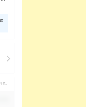
请
生活。
认修改