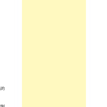
高的
控制