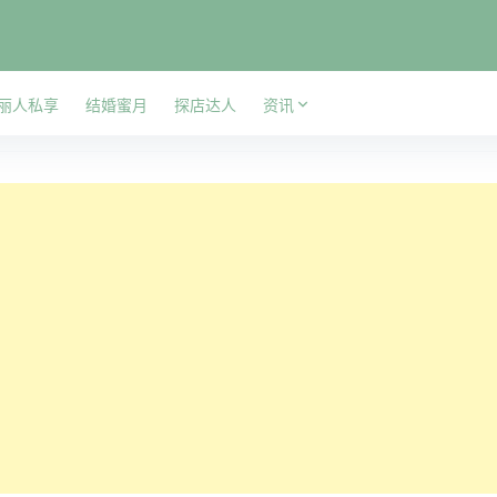
丽人私享
结婚蜜月
探店达人
资讯