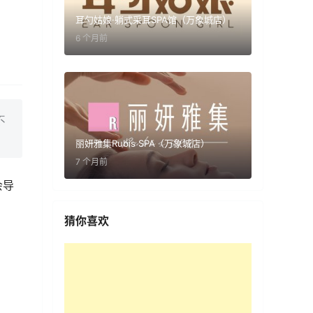
耳勺姑娘·躺式采耳SPA馆（万象城店）
6 个月前
不
丽妍雅集Rubis SPA（万象城店）
7 个月前
会导
猜你喜欢