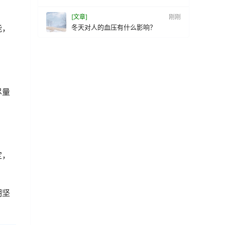
[文章]
刚刚
冬天对人的血压有什么影响？
能，
尽量
定，
期坚