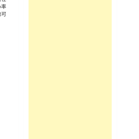
心率
也可