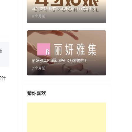
耳勺姑娘·躺式采耳SPA馆（万象城店）
6 个月前
压
丽妍雅集Rubis SPA（万象城店）
7 个月前
有什
猜你喜欢