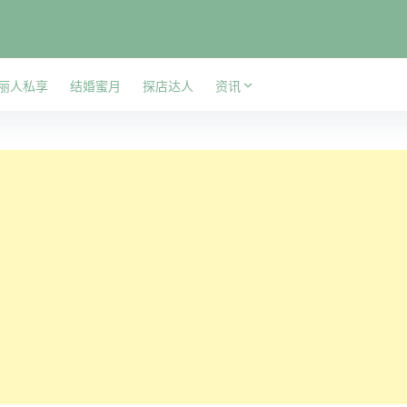
丽人私享
结婚蜜月
探店达人
资讯