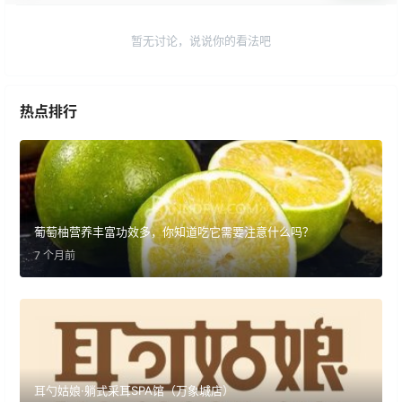
暂无讨论，说说你的看法吧
热点排行
葡萄柚营养丰富功效多，你知道吃它需要注意什么吗？
7 个月前
耳勺姑娘·躺式采耳SPA馆（万象城店）