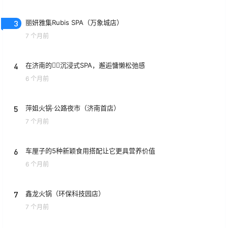
3
丽妍雅集Rubis SPA（万象城店）
7 个月前
4
在济南的💆‍♀️沉浸式SPA，邂逅慵懒松弛感
6 个月前
5
萍姐火锅·公路夜市（济南首店）
7 个月前
6
车厘子的5种新颖食用搭配让它更具营养价值
6 个月前
7
鑫龙火锅（环保科技园店）
7 个月前