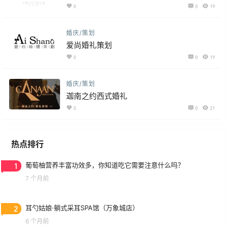
0
0
19
婚庆/策划
爱尚婚礼策划
0
0
19
婚庆/策划
迦南之约西式婚礼
0
0
21
热点排行
1
葡萄柚营养丰富功效多，你知道吃它需要注意什么吗？
7 个月前
2
耳勺姑娘·躺式采耳SPA馆（万象城店）
6 个月前