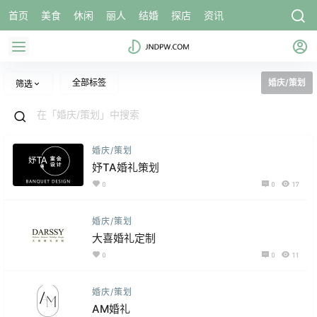
首页
美食
休闲
丽人
结婚
探店
资讯
全部标签
婚庆/策划
筛选
婚庆/策划
妤TA婚礼策划
0
0
17
婚庆/策划
大喜婚礼定制
0
0
11
婚庆/策划
AM婚礼