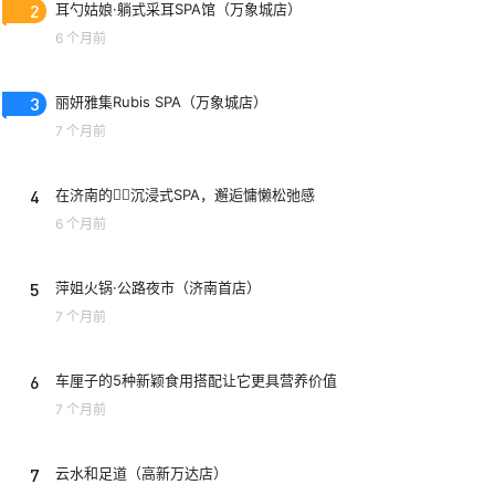
2
耳勺姑娘·躺式采耳SPA馆（万象城店）
6 个月前
3
丽妍雅集Rubis SPA（万象城店）
7 个月前
4
在济南的💆‍♀️沉浸式SPA，邂逅慵懒松弛感
6 个月前
5
萍姐火锅·公路夜市（济南首店）
7 个月前
6
车厘子的5种新颖食用搭配让它更具营养价值
7 个月前
7
云水和足道（高新万达店）