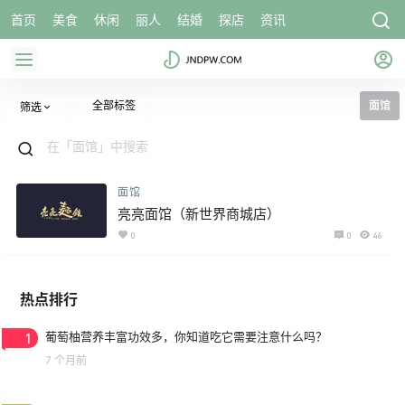
首页
美食
休闲
丽人
结婚
探店
资讯
全部标签
面馆
筛选
面馆
亮亮面馆（新世界商城店）
0
0
46
热点排行
1
葡萄柚营养丰富功效多，你知道吃它需要注意什么吗？
7 个月前