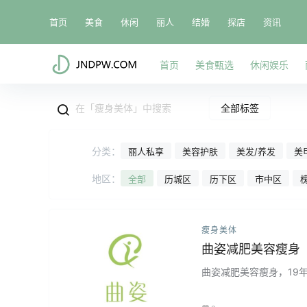
首页
美食
休闲
丽人
结婚
探店
资讯
首页
美食甄选
休闲娱乐
全部标签
分类：
丽人私享
美容护肤
美发/养发
美
地区：
全部
历城区
历下区
市中区
瘦身美体
曲姿减肥美容瘦身
曲姿减肥美容瘦身，19