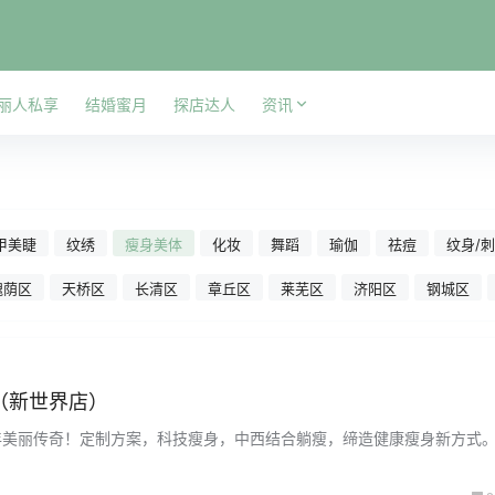
丽人私享
结婚蜜月
探店达人
资讯
甲美睫
纹绣
瘦身美体
化妆
舞蹈
瑜伽
祛痘
纹身/
槐荫区
天桥区
长清区
章丘区
莱芜区
济阳区
钢城区
（新世界店）
年美丽传奇！定制方案，科技瘦身，中西结合躺瘦，缔造健康瘦身新方式。.