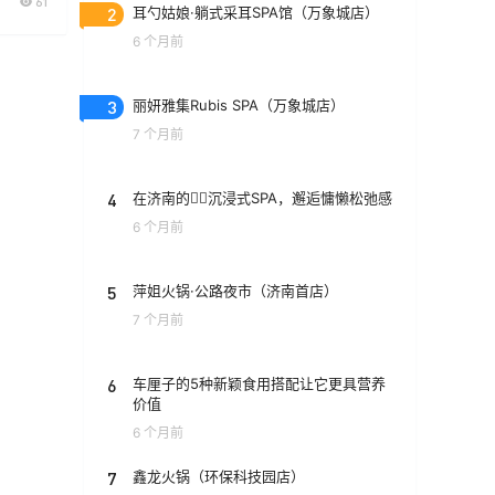
61
2
耳勺姑娘·躺式采耳SPA馆（万象城店）
6 个月前
3
丽妍雅集Rubis SPA（万象城店）
7 个月前
4
在济南的💆‍♀️沉浸式SPA，邂逅慵懒松弛感
6 个月前
5
萍姐火锅·公路夜市（济南首店）
7 个月前
6
车厘子的5种新颖食用搭配让它更具营养
价值
6 个月前
7
鑫龙火锅（环保科技园店）