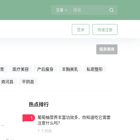
文章
登录
快速注册
瘦身美体
刺青
医疗美容
产后瘦身
丰胸美乳
私密整形
商河县
平阴县
热点排行
1
葡萄柚营养丰富功效多，你知道吃它需要
注意什么吗？
..
7 个月前