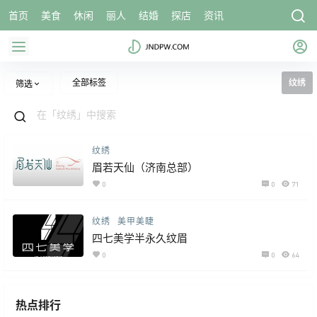
首页
美食
休闲
丽人
结婚
探店
资讯
全部标签
纹绣
筛选
纹绣
眉若天仙（济南总部）
0
0
71
纹绣
美甲美睫
四七美学半永久纹眉
0
0
64
热点排行