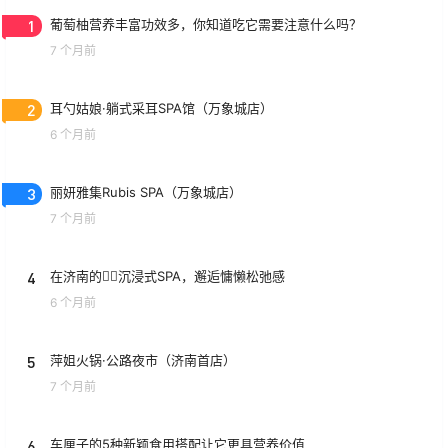
1
葡萄柚营养丰富功效多，你知道吃它需要注意什么吗？
7 个月前
2
耳勺姑娘·躺式采耳SPA馆（万象城店）
6 个月前
3
丽妍雅集Rubis SPA（万象城店）
7 个月前
4
在济南的💆‍♀️沉浸式SPA，邂逅慵懒松弛感
6 个月前
5
萍姐火锅·公路夜市（济南首店）
7 个月前
6
车厘子的5种新颖食用搭配让它更具营养价值